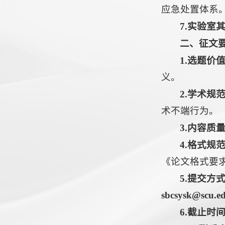
应急处置体系
7.
实验室
二、征文
1.
选题价
义。
2.
学术规
术不端行为。
3.
内容质
4.
格式规
《论文格式要求
5.
提交方
sbcsysk@scu.e
6.
截止时