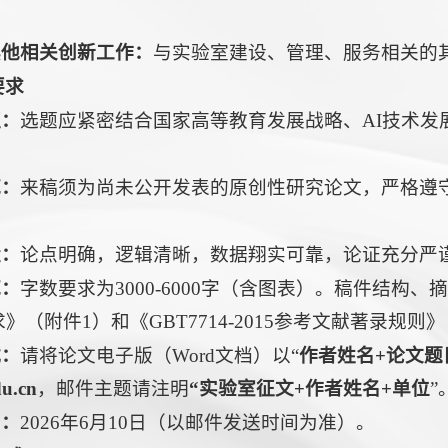
。
其他相关创新工作：
与实验室建设、管理、服务相关的
要求
值：
选题应紧密结合国家高等教育发展战略、AI技术发
范：
来稿须为尚未公开发表的原创性研究论文，严格遵
量：
论点明确，逻辑清晰，数据翔实可靠，论证充分严
范：
字数要求为3000-6000字（含图表）。稿件结
》（附件1）和《GBT7714-2015参考文献著录规
式：
请将论文电子版（Word文档）以“
作者姓名
+
论文题
du.cn
，邮件主题请注明
“
实验室征文
+作者姓名+单位
”
间：
2026年6月10日（以邮件发送时间为准）。