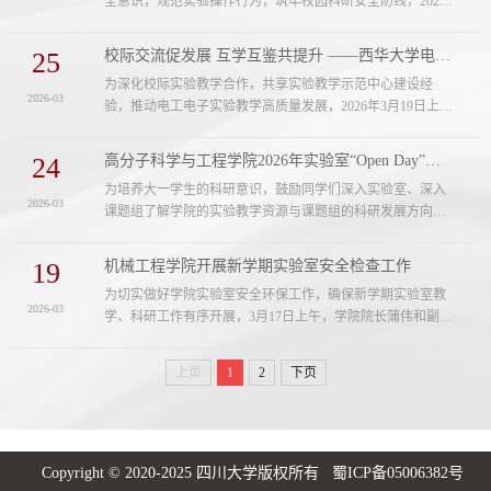
全意识，规范实验操作行为，筑牢校园科研安全防线，2026
城开启校地企协同创新的全新篇章。嘉宾致辞，共话智能教
年3月25日，在东三教学楼演播厅顺利开展，培训分上、下午
育新未来启动仪式上，四川大学计算...
两场进行，学院相关师生近600名参加。培训由化学学院和学
25
校际交流促发展 互学互鉴共提升 ——西华大学电工电子实验实习中心到访电气工程学...
校实验室及设备管理处联合精心组织，并得到液化空气（成
为深化校际实验教学合作，共享实验教学示范中心建设经
都）有限公司、合肥正帆电子材料有限公司、北京库巴扎信
2026-03
验，推动电工电子实验教学高质量发展，2026年3月19日上
息科技有限公司的大力支持。【上午场】液化空气（成都）
午，西华大学电工电子实验实习中心主任古世甫带队，一行
有限公司专家陈明围绕气体使用全....
10名教师莅临我院电工电子基础实验教学中心（后简称“基础
24
高分子科学与工程学院2026年实验室“Open Day”活动顺利举办
中心”）开展考察学习交流活动。基础中心党支部书记印月，
为培养大一学生的科研意识，鼓励同学们深入实验室、深入
主任沈晓东，教授周群，及中心全体实验教师热情接待来访
2026-03
课题组了解学院的实验教学资源与课题组的科研发展方向，3
团队，双方通过实地参观、座谈交流等形式，围绕实验室建
月21日，我院面向2025级287名本科生开展2026高分子实验室
设与发展核心议题展开深度探讨。实...
“OpenDay”活动。上午9点，全体学生于学院科教楼前集合，
19
机械工程学院开展新学期实验室安全检查工作
同学们在研究生志愿者的引导下依次走进先进高分子材料全
为切实做好学院实验室安全环保工作，确保新学期实验室教
国重点实验室、科教楼、第四教学楼及工程训练中心等实训
2026-03
学、科研工作有序开展，3月17日上午，学院院长蒲伟和副院
场地参观。实验室老师与研究生师兄师姐为同学们详细介绍
长余德平、刘晓宇带队对学院实验室进行了安全检查。本次
了各实验室的研究方向、先进实....
检查聚焦危险化学品管理、设备与用气安全、水电消防安
上页
1
2
下页
全、环境与防护管理、安全责任落实等五个方面。在危险化
学品管理方面，学院安全检查小组重点核查了试剂分类存
放、标签标识、台账记录、双人双锁制度执行及危废处置；
在设备与用气安全方面，检查了高压气瓶...
Copyright © 2020-2025 四川大学版权所有 蜀ICP备05006382号