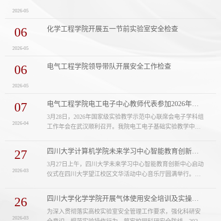
2026-05
06
化学工程学院开展五一节前实验室安全检查
2026-05
06
电气工程学院领导带队开展安全工作检查
2026-05
07
电气工程学院电工电子中心教师代表参加2026年国家级实验教学示范中心联席会电子学...
3月28日，2026年国家级实验教学示范中心联席会电子学科组
2026-04
工作年会在武汉顺利召开。我院电工电子基础实验教学中心
党支部书记印月、教授周群参会，深入学习实验教学领域前
沿理念与实践成果，为中心实验教学数智化转型、人才培养
27
四川大学计算机学院未来学习中心智能教育创新中心正式启动
质量提升汲取新动能。开幕式上，华中科技大学副校长冯丹
3月27日上午，四川大学未来学习中心智能教育创新中心启动
教授致辞，阐述了“互联网+教育”与AI技术深度融合背景下，
2026-03
仪式在四川大学望江校区文华活动中心音乐厅圆满举行。本
高校深耕新工科建设、破解高等教育高质量发展命题的责任
次活动由四川大学、武侯区、百度共同发起，四川大学计算
与使命，让参会教师深受启发。....
机学院（软件学院）承办，四川大学各级领导、师生、武侯
26
四川大学化学学院开展气体使用安全培训及实操演练
区、百度及自变量机器人等代表齐聚现场，共同见证创新中
为深入贯彻落实高校实验室安全管理工作要求，强化科研安
心正式启动。未来，智能教育创新中心将在武侯区悦湖科技
2026-03